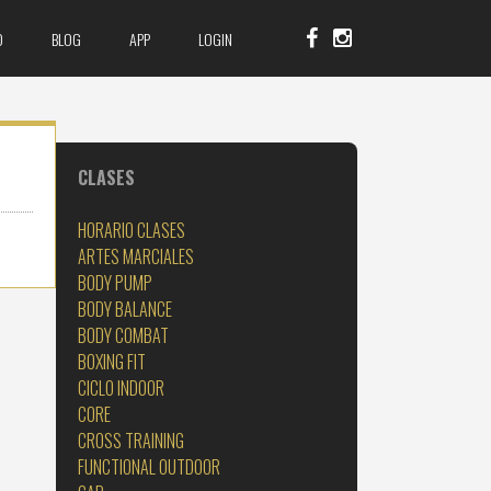
O
BLOG
APP
LOGIN
CLASES
HORARIO CLASES
ARTES MARCIALES
BODY PUMP
BODY BALANCE
BODY COMBAT
BOXING FIT
CICLO INDOOR
CORE
CROSS TRAINING
FUNCTIONAL OUTDOOR