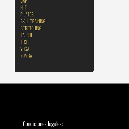
GAP
HIIT
PILATES
SKILL TRAINING
STRETCHING
TAI CHI
TRX
YOGA
ZUMBA
Condiciones legales: